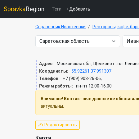
Spravka
Region
Теги
+Добавить
Справочник Ивантеевки
Рестораны, кафе, бар
Адрес:
Московская обл., Щелково г., пл. Ленина
Координаты:
55.92261,37.991307
Телефон:
+7 (909) 903-26-06,
Режим работы:
пн-пт 12:00-16:00
Внимание! Контактные данные не обновлялис
актуальны.
✍ Редактировать
Карта