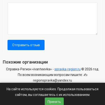
Отправить отзыв
Похожие организации
Справка-Регион «ivanteevka» -
spravka-region.ru
© 2026 год.
По всем возникающим вопросам пишите: ✍
regionspravka@yandex.ru
На сайте может быть информация содержащая возрастных
На сайте используются cookies. Продолжая пользоваться
ограничения 6+.
сайтом, вы соглашаетесь с их использованием.
Пользовательское соглашение
|
Политика конфиденциальности
Принять