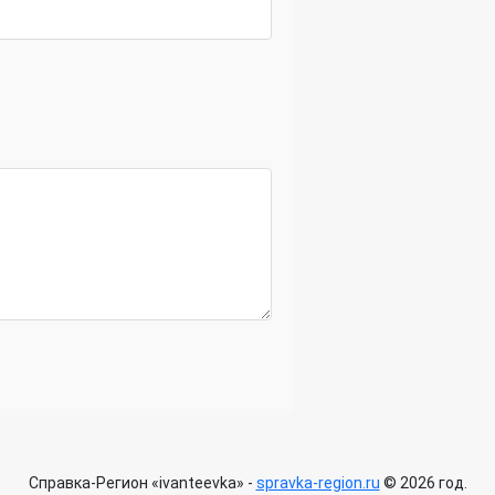
Справка-Регион «ivanteevka» -
spravka-region.ru
© 2026 год.