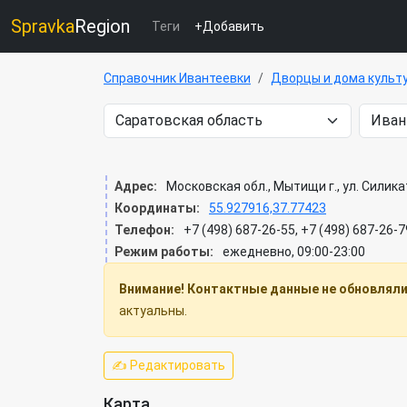
Spravka
Region
Теги
+Добавить
Справочник Ивантеевки
Дворцы и дома культ
Адрес:
Московская обл., Мытищи г., ул. Силика
Координаты:
55.927916,37.77423
Телефон:
+7 (498) 687-26-55, +7 (498) 687-26-7
Режим работы:
ежедневно, 09:00-23:00
Внимание! Контактные данные не обновлялис
актуальны.
✍ Редактировать
Карта